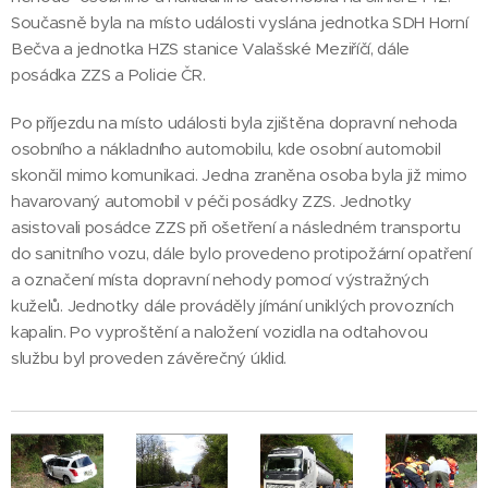
Současně byla na místo události vyslána jednotka SDH Horní
Bečva a jednotka HZS stanice Valašské Meziříčí, dále
posádka ZZS a Policie ČR.
Po příjezdu na místo události byla zjištěna dopravní nehoda
osobního a nákladního automobilu, kde osobní automobil
skončil mimo komunikaci. Jedna zraněna osoba byla již mimo
havarovaný automobil v péči posádky ZZS. Jednotky
asistovali posádce ZZS při ošetření a následném transportu
do sanitního vozu, dále bylo provedeno protipožární opatření
a označení místa dopravní nehody pomocí výstražných
kuželů. Jednotky dále prováděly jímání uniklých provozních
kapalin. Po vyproštění a naložení vozidla na odtahovou
službu byl proveden závěrečný úklid.