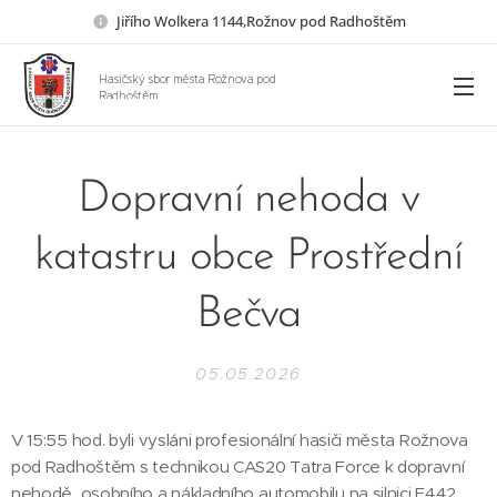
Jiřího Wolkera 1144,Rožnov pod Radhoštěm
Hasičský sbor města Rožnova pod
Radhoštěm
Dopravní nehoda v
katastru obce Prostřední
Bečva
05.05.2026
V 15:55 hod. byli vysláni profesionální hasiči města Rožnova
pod Radhoštěm s technikou CAS20 Tatra Force k dopravní
nehodě osobního a nákladního automobilu na silnici E442.