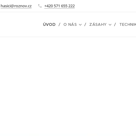
hasici@roznov.cz
+420 571 655 222
ÚVOD
O NÁS
ZÁSAHY
TECHNI