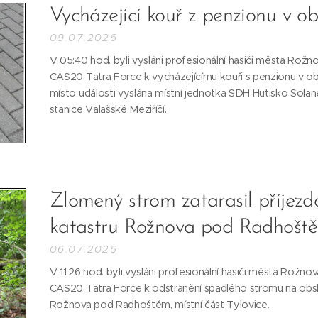
Vycházející kouř z penzionu v ob
09.07.2026
V 05:40 hod. byli vysláni profesionální hasiči města Ro
CAS20 Tatra Force k vycházejícímu kouři s penzionu v ob
místo události vyslána místní jednotka SDH Hutisko Sola
stanice Valašské Meziříčí.
Zlomený strom zatarasil příjez
katastru Rožnova pod Radhošt
06.07.2026
V 11:26 hod. byli vysláni profesionální hasiči města Rož
CAS20 Tatra Force k odstranění spadlého stromu na obsl
Rožnova pod Radhoštěm, místní část Tylovice.