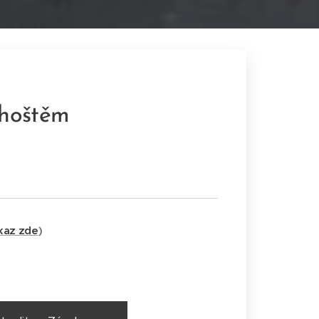
dhoštěm
kaz zde
)