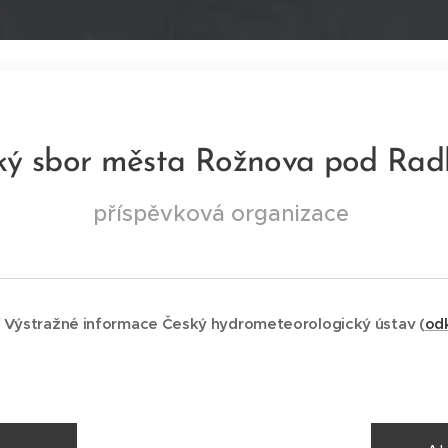
ký sbor města Rožnova pod Ra
příspěvková organizace
í Výstražné informace Český hydrometeorologický ústav (
od