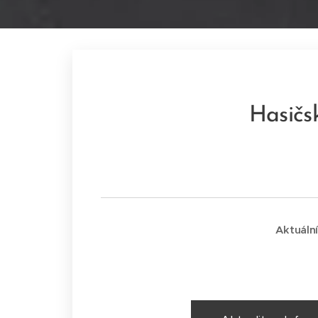
Hasičs
Aktuáln