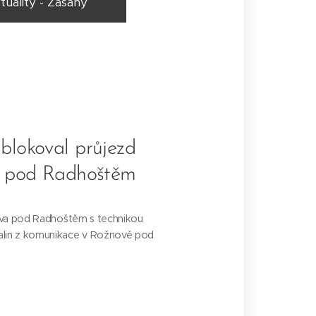
tuality - Zásahy
blokoval průjezd
vě pod Radhoštěm
nova pod Radhoštěm s technikou
palin z komunikace v Rožnově pod