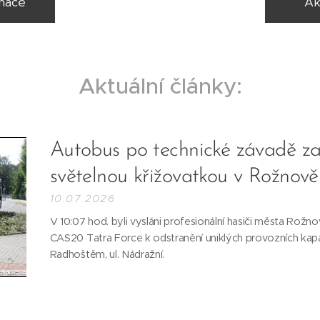
rmace
Ak
Aktuální články:
Autobus po technické závadě za
světelnou křižovatkou v Rožno
10.07.2026
V 10:07 hod. byli vysláni profesionální hasiči města Rož
CAS20 Tatra Force k odstranění uniklých provozních ka
Radhoštěm, ul. Nádražní.