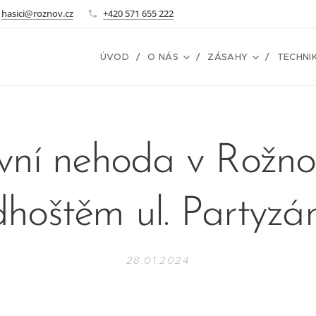
hasici@roznov.cz
+420 571 655 222
ÚVOD
O NÁS
ZÁSAHY
TECHNI
vní nehoda v Rožno
hoštěm ul. Partyzá
28.01.2024