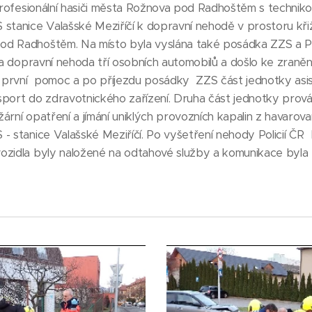
i profesionální hasiči města Rožnova pod Radhoštěm s techni
 stanice Valašské Meziříčí k dopravní nehodě v prostoru kři
d Radhoštěm. Na místo byla vyslána také posádka ZZS a Pol
ěna dopravní nehoda tří osobních automobilů a došlo ke zraněn
první pomoc a po příjezdu posádky ZZS část jednotky asisto
sport do zdravotnického zařízení. Druha část jednotky prová
ární opatření a jímání uniklých provozních kapalin z havarov
- stanice Valašské Meziříčí. Po vyšetření nehody Policií ČR 
ozidla byly naložené na odtahové služby a komunikace byla 