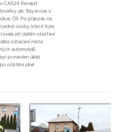
kou CAS24 Renault
žovatky ulic Bayerova x
icie ČR. Po příjezdu na
í jedné osoby, které byla
vala při dalším ošetření
děla označení místa
aných automobilů
byl proveden úklid
po očištění plně