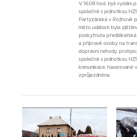
V 16:08 hod. byli vyslán
společně s jednotkou HZS
Partyzánská v Rožnově po
místo události byla zjišt
poskytnuta předlékařská 
a přípravě osoby na tran
dopravní nehody, protipož
společně s jednotkou HZS 
komunikace, havarované v
zprůjezdněna.