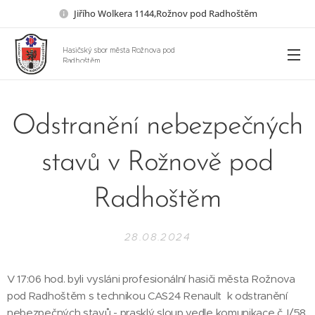
Jiřího Wolkera 1144,Rožnov pod Radhoštěm
Hasičský sbor města Rožnova pod
Radhoštěm
Odstranění nebezpečných
stavů v Rožnově pod
Radhoštěm
28.08.2024
V 17:06 hod. byli vysláni profesionální hasiči města Rožnova
pod Radhoštěm s technikou CAS24 Renault k odstranění
nebezpečných stavů - prasklý sloup vedle komunikace č. I/58