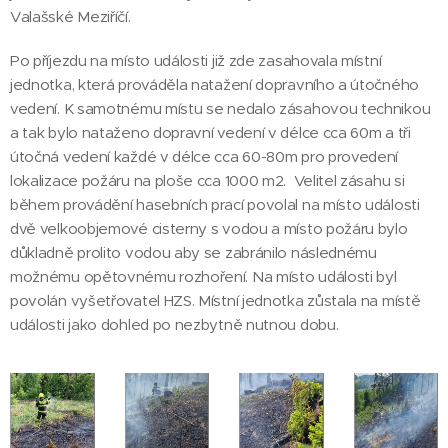
Valašské Meziříčí.
Po příjezdu na místo události již zde zasahovala místní
jednotka, která prováděla natažení dopravního a útočného
vedení. K samotnému místu se nedalo zásahovou technikou
a tak bylo nataženo dopravní vedení v délce cca 60m a tři
útočná vedení každé v délce cca 60-80m pro provedení
lokalizace požáru na ploše cca 1000 m2. Velitel zásahu si
během provádění hasebních prací povolal na místo události
dvě velkoobjemové cisterny s vodou a místo požáru bylo
důkladně prolito vodou aby se zabránilo následnému
možnému opětovnému rozhoření. Na místo události byl
povolán vyšetřovatel HZS. Místní jednotka zůstala na místě
události jako dohled po nezbytně nutnou dobu.