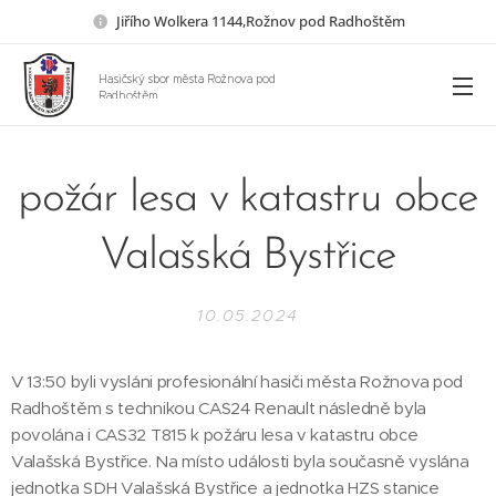
Jiřího Wolkera 1144,Rožnov pod Radhoštěm
Hasičský sbor města Rožnova pod
Radhoštěm
požár lesa v katastru obce
Valašská Bystřice
10.05.2024
V 13:50 byli vysláni profesionální hasiči města Rožnova pod
Radhoštěm s technikou CAS24 Renault následně byla
povolána i CAS32 T815 k požáru lesa v katastru obce
Valašská Bystřice. Na místo události byla současně vyslána
jednotka SDH Valašská Bystřice a jednotka HZS stanice