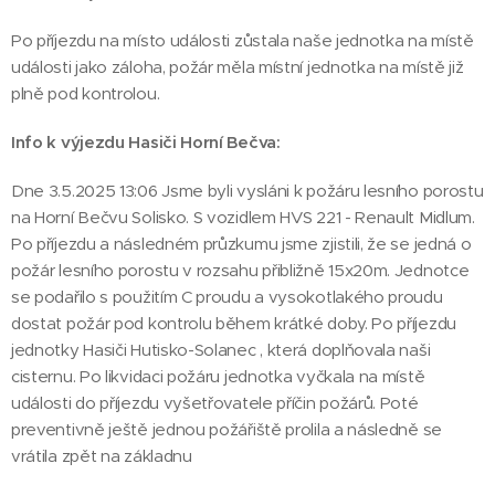
Po příjezdu na místo události zůstala naše jednotka na místě
události jako záloha, požár měla místní jednotka na místě již
plně pod kontrolou.
Info k výjezdu Hasiči Horní Bečva:
Dne 3.5.2025 13:06 Jsme byli vysláni k požáru lesního porostu
na Horní Bečvu Solisko. S vozidlem HVS 221 - Renault Midlum.
Po příjezdu a následném průzkumu jsme zjistili, že se jedná o
požár lesního porostu v rozsahu přibližně 15x20m. Jednotce
se podařilo s použitím C proudu a vysokotlakého proudu
dostat požár pod kontrolu během krátké doby. Po příjezdu
jednotky Hasiči Hutisko-Solanec , která doplňovala naši
cisternu. Po likvidaci požáru jednotka vyčkala na místě
události do příjezdu vyšetřovatele příčin požárů. Poté
preventivně ještě jednou požářiště prolila a následně se
vrátila zpět na základnu