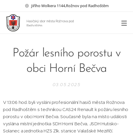
Jiřího Wolkera 1144,Rožnov pod Radhoštěm
Hasičský sbor města Rožnova pod
Radhoštěm
Požár lesního porostu v
obci Horní Bečva
03.05.2025
V 13:06 hod. byli vysláni profesionální hasiči města Rožnova
pod Radhoštěm s technikou CAS24 Renault k požáru lesního
porostu v obci Horní Bečva. Současně byla na místo události
vyslána místní jednotka SDH Horní Bečva, JSDH Hutisko-
Solanec a jednotka HZS Zlk. stanice Valašské Meziříčí.