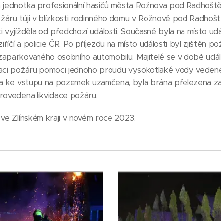
a jednotka profesionální hasičů města Rožnova pod Radhoš
žáru túji v blízkosti rodinného domu v Rožnově pod Radhoště
i vyjížděla od předchozí události. Současně byla na místo udá
čí a policie ČR. Po příjezdu na místo události byl zjištěn požá
zaparkovaného osobního automobilu. Majitelé se v době udál
zaci požáru pomoci jednoho proudu vysokotlaké vody veden
nka ke vstupu na pozemek uzamčena, byla brána přelezena za
rovedena likvidace požáru.
 ve Zlínském kraji v novém roce 2023.