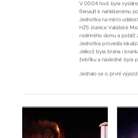
V 00:04 hod. byla vyslán
Renault k nahlášenému po
Jednotka na místo událost
HZS stanice Valašské Meziří
rodinného domu a poblíž 
Jednotka provedla lokali
Jelikož byla brána i bra
žebříku a následně byla p
Jednalo se o první výjezd