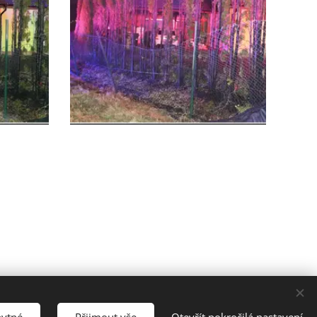
adhoštěm 756 61
bytné
Přijmout vše
Otevřít pokročilá nastavení