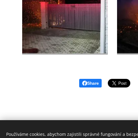
Share
Používáme cookies, abychom zajistili správné fungování a bezp
© 2017 Hasičsk