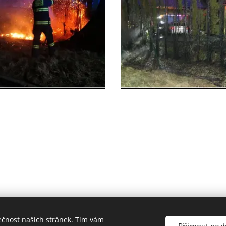
ečnost našich stránek. Tím vám
ý sbor města Rožnova pod Radhoštěm, J.Wolkera 1144, Rožnov pod R
Přijmout nez