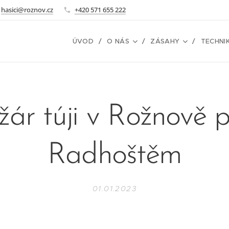
hasici@roznov.cz
+420 571 655 222
ÚVOD
O NÁS
ZÁSAHY
TECHNI
žár túji v Rožnově 
Radhoštěm
01.01.2023