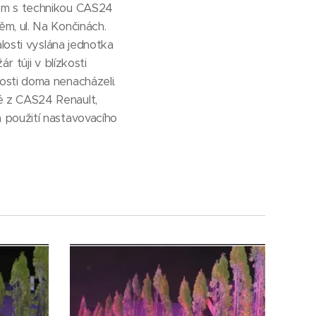
těm s technikou CAS24
m, ul. Na Končinách.
losti vyslána jednotka
r túji v blízkosti
osti doma nenacházeli.
é z CAS24 Renault,
 použití nastavovacího