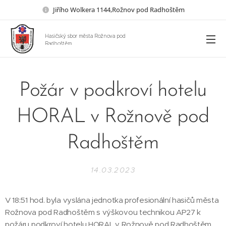
Jiřího Wolkera 1144,Rožnov pod Radhoštěm
Hasičský sbor města Rožnova pod
Radhoštěm
Požár v podkroví hotelu
HORAL v Rožnově pod
Radhoštěm
14.03.2023
V 18:51 hod. byla vyslána jednotka profesionální hasičů města
Rožnova pod Radhoštěm s výškovou technikou AP27 k
požáru podkroví hotelu HORAL v Rožnově pod Radhoštěm,