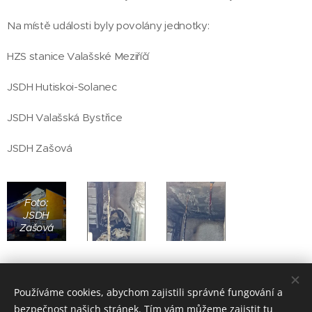
Na místě události byly povolány jednotky:
HZS stanice Valašské Meziříčí
JSDH Hutiskoi-Solanec
JSDH Valašská Bystřice
JSDH Zašová
Foto:
JSDH
Zašová
Používáme cookies, abychom zajistili správné fungování a
Share
bezpečnost našich stránek. Tím vám můžeme zajistit tu