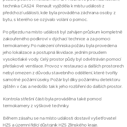
technika CAS24 Renault vyjížděla k místu události z
předchozí události, kde byla prováděna záchrana osoby z
bytu, s kterého se ozývalo volání o pomoc.
Po příjezdu na místo události byl zahájen průzkum kompletně
zakouřeného podkroví v dýchací technice a za pomoci
termokamery. Po nalezení ohniska požáru byla provedena
jeho lokalizace a postupná likvidace. jedním proudem
vysokotlaké vody. Celý prostor půdy byl odvětráván pomocí
přetlakové ventilace. Provoz v restauraci a dalších prostorech
nebyl omezen z důvodu stavebního oddělení, které tvořily
samotné požární úseky. Požár byl díky požárnímu detektoru
zjištěn v čas a nedošlo tak k jeho rozšíření do dalších prostor.
Kontrola střešní části byla prováděna také pomocí
termokamery z výškové techniky.
Během zásahu se na místo události dostavil vyšetřovatel
HZS a územní řídící důstojník HZS Zlínského kraje.