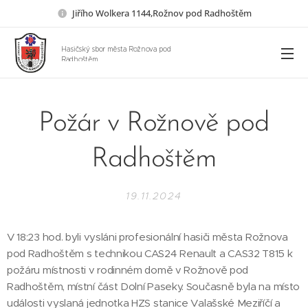
Jiřího Wolkera 1144,Rožnov pod Radhoštěm
Hasičský sbor města Rožnova pod
Radhoštěm
Požár v Rožnově pod
Radhoštěm
19.11.2024
V 18:23 hod. byli vysláni profesionální hasiči města Rožnova
pod Radhoštěm s technikou CAS24 Renault a CAS32 T815 k
požáru místnosti v rodinném domě v Rožnově pod
Radhoštěm, místní část Dolní Paseky. Současně byla na místo
události vyslaná jednotka HZS stanice Valašské Meziříčí a