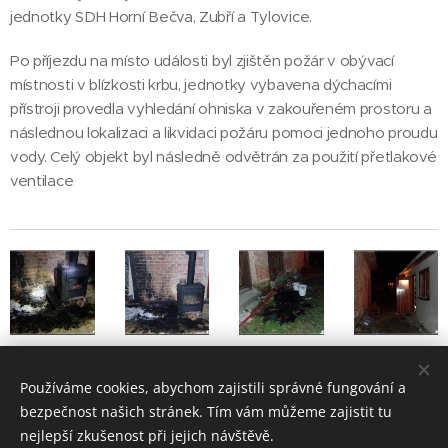
jednotky SDH Horní Bečva, Zubří a Tylovice.
Po příjezdu na místo události byl zjištěn požár v obývací
místnosti v blízkosti krbu, jednotky vybavena dýchacími
přístroji provedla vyhledání ohniska v zakouřeném prostoru a
následnou lokalizaci a likvidaci požáru pomoci jednoho proudu
vody. Celý objekt byl následně odvětrán za použití přetlakové
ventilace
Používáme cookies, abychom zajistili správné fungování a
Share
bezpečnost našich stránek. Tím vám můžeme zajistit tu
nejlepší zkušenost při jejich návštěvě.