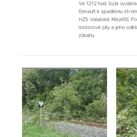
Ve 12:12 hod. byla vyslá
Renault k spadlému stromu
HZS Valašské Meziříčí, Po
motorové pily a jeho odkl
zásahu.