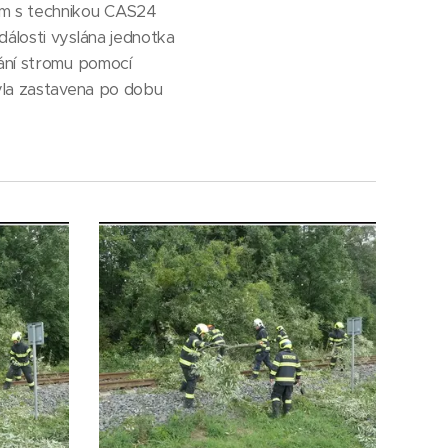
těm s technikou CAS24
dálosti vyslána jednotka
zání stromu pomocí
byla zastavena po dobu