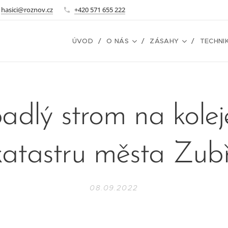
hasici@roznov.cz
+420 571 655 222
ÚVOD
O NÁS
ZÁSAHY
TECHNI
adlý strom na kolej
katastru města Zubř
08.09.2022