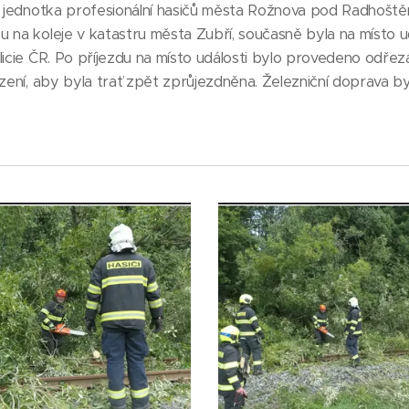
na jednotka profesionální hasičů města Rožnova pod Radhoš
 na koleje v katastru města Zubří, současně byla na místo u
licie ČR. Po příjezdu na místo události bylo provedeno odře
izení, aby byla trať zpět zprůjezdněna. Železniční doprava 