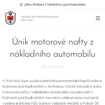
Jiřího Wolkera 1144,Rožnov pod Radhoštěm
Hasičský sbor města Rožnova pod
Radhoštěm
Únik motorové nafty z
nákladního automobilu
25.05.2023
V 11:53 hod. byla vyslána jednotka profesionální hasičů města
Rožnova pod Radhoštěm s technikou CAS24 Renault k úniku
motorové nafty z nákladního automobilu na parkovišti v
Rožnově pod Radhoštěm. Na místo události byla současně
vyslána jednotka HZS stanice Valašské Meziříčí a Policie ČR.