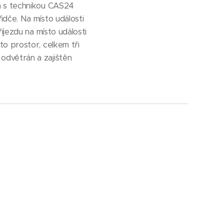
m s technikou CAS24
dče. Na místo události
íjezdu na místo události
o prostor, celkem tři
odvětrán a zajištěn