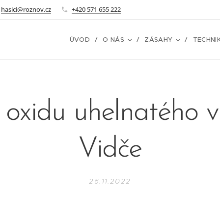
hasici@roznov.cz
+420 571 655 222
ÚVOD
O NÁS
ZÁSAHY
TECHNI
 oxidu uhelnatého v
Vidče
26.11.2022