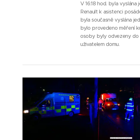
V 16:18 hod. byla vyslán
Renault k asistenci posád
byla současně vyslána jed
bylo provedeno měření kon
osoby byly odvezeny do n
uživatelem domu.