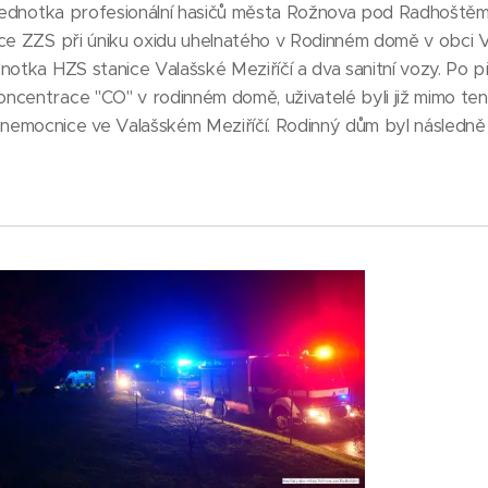
a jednotka profesionální hasičů města Rožnova pod Radhoště
ce ZZS při úniku oxidu uhelnatého v Rodinném domě v obci Vi
notka HZS stanice Valašské Meziříčí a dva sanitní vozy. Po př
centrace "CO" v rodinném domě, uživatelé byli již mimo tent
emocnice ve Valašském Meziříčí. Rodinný dům byl následně 